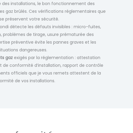
é des installations, le bon fonctionnement des
des gaz brûlés. Ces vérifications réglementaires que
ise préservent votre sécurité.
ndi détecte les défauts invisibles : micro-fuites,
, problèmes de tirage, usure prématurée des
tise préventive évite les pannes graves et les
situations dangereuses.
ats gaz
exigés par la réglementation : attestation
at de conformité d’installation, rapport de contrôle
nts officiels que je vous remets attestent de la
ormité de vos installations.