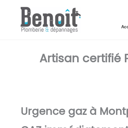
Aller
au
contenu
Acc
Artisan certifié
Urgence gaz à Montpe