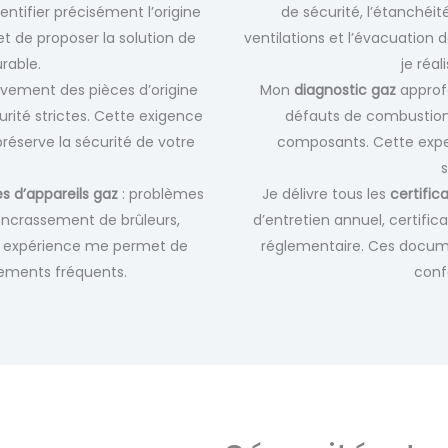
ntifier précisément l’origine
de sécurité, l’étanchéit
 de proposer la solution de
ventilations et l’évacuation 
urable.
je réal
sivement des pièces d’origine
Mon
diagnostic gaz
approfo
urité strictes. Cette exigence
défauts de combustion
 préserve la sécurité de votre
composants. Cette exper
 d’appareils gaz
: problèmes
Je délivre tous les
certific
encrassement de brûleurs,
d’entretien annuel, certific
on expérience me permet de
réglementaire. Ces docume
ements fréquents.
conf