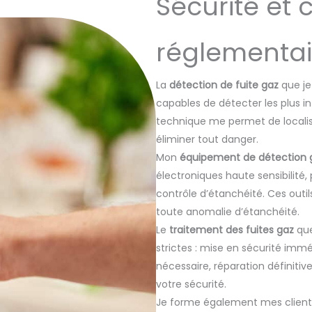
Sécurité et 
réglementai
La
détection de fuite gaz
que je
capables de détecter les plus i
technique me permet de localis
éliminer tout danger.
Mon
équipement de détection 
électroniques haute sensibilité
contrôle d’étanchéité. Ces outi
toute anomalie d’étanchéité.
Le
traitement des fuites gaz
que
strictes : mise en sécurité immé
nécessaire, réparation définitiv
votre sécurité.
Je forme également mes client