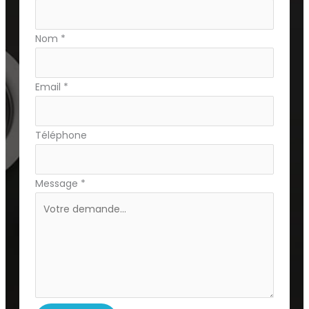
simple
avec
Nom
*
téléphone
Email
*
Téléphone
Message
*