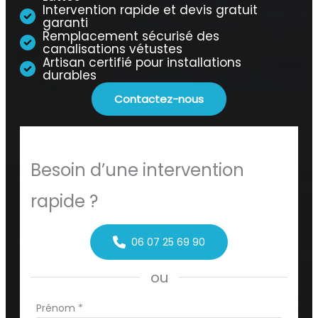
Intervention rapide et devis gratuit
garanti
Remplacement sécurisé des
canalisations vétustes
Artisan certifié pour installations
durables
Contactez-nous
Besoin d’une intervention
rapide ?
06 07 25 69 90
ou
Formulaire
Prénom
*