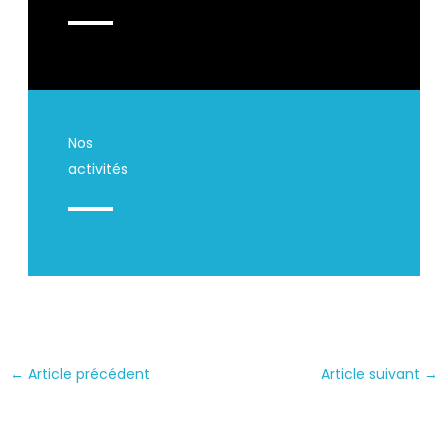
Nos
activités
←
Article précédent
Article suivant
→