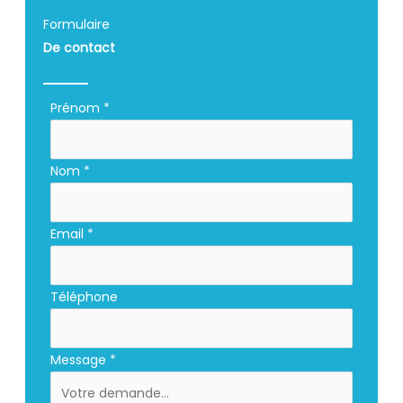
Formulaire
De contact
Formulaire
Prénom
*
simple
avec
Nom
*
téléphone
Email
*
Téléphone
Message
*