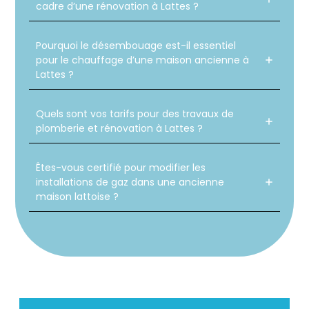
cadre d’une rénovation à Lattes ?
Pourquoi le désembouage est-il essentiel
pour le chauffage d’une maison ancienne à
Lattes ?
Quels sont vos tarifs pour des travaux de
plomberie et rénovation à Lattes ?
Êtes-vous certifié pour modifier les
installations de gaz dans une ancienne
maison lattoise ?