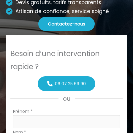
Devis gratuits, tarifs transparents
Artisan de confiance, service soigné
Contactez-nous
Besoin d’une intervention
rapide ?
06 07 25 69 90
ou
Formulaire
Prénom
*
simple
avec
Nom
*