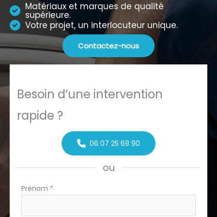
Matériaux et marques de qualité
supérieure.
Votre projet, un interlocuteur unique.
Contactez-nous
Besoin d’une intervention
rapide ?
06 07 25 69 90
ou
Formulaire
Prénom
*
simple
avec