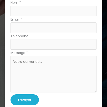
Nom
*
téléphone
Email
*
Téléphone
Message
*
Envoyer