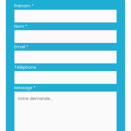
Formulaire
Prénom
*
simple
avec
Nom
*
téléphone
Email
*
Téléphone
Message
*