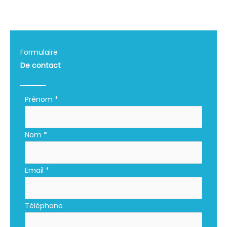
Formulaire
De contact
Formulaire
Prénom
*
simple
avec
Nom
*
téléphone
Email
*
Téléphone