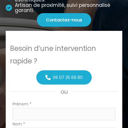
Artisan de proximité, suivi personnalisé
garanti.
Contactez-nous
Besoin d’une intervention
rapide ?
06 07 25 69 90
ou
Formulaire
Prénom
*
simple
avec
Nom
*
téléphone